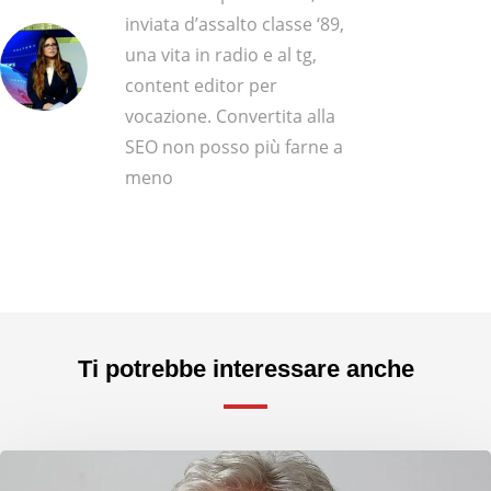
inviata d’assalto classe ‘89,
una vita in radio e al tg,
content editor per
vocazione. Convertita alla
SEO non posso più farne a
meno
Ti potrebbe interessare anche