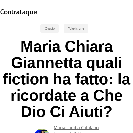
Skip
Contrataque
to
main
content
Gossip
Televisione
Maria Chiara
Giannetta quali
fiction ha fatto: la
ricordate a Che
Dio Ci Aiuti?
Mariaclaudia Catalano
Febbraio 4, 2022