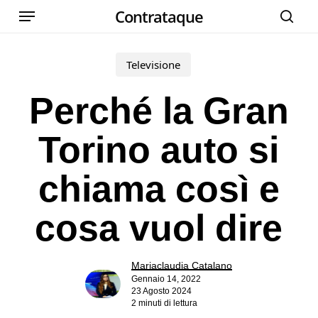
Menu
Skip
Contrataque
cer
to
main
Televisione
content
Perché la Gran
Torino auto si
chiama così e
cosa vuol dire
Mariaclaudia Catalano
Gennaio 14, 2022
23 Agosto 2024
2 minuti di lettura