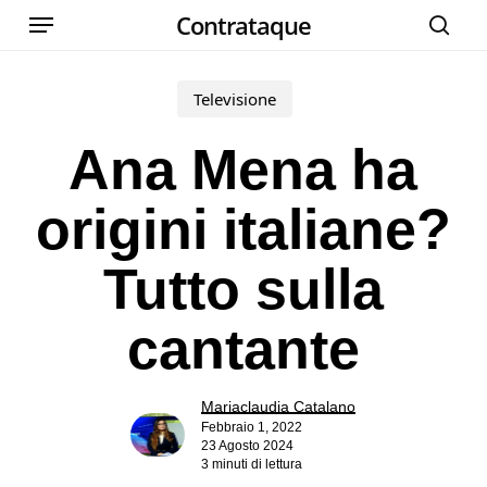
Menu
Skip
Contrataque
cer
to
main
Televisione
content
Ana Mena ha
origini italiane?
Tutto sulla
cantante
Mariaclaudia Catalano
Febbraio 1, 2022
23 Agosto 2024
3 minuti di lettura