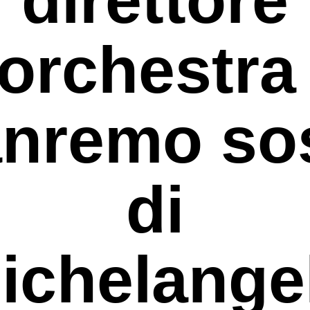
orchestra
nremo so
di
ichelange
rcare o ESC per uscire