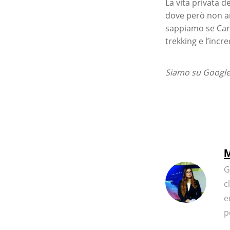
La vita privata d
dove però non am
sappiamo se Carme
trekking e l’incr
Siamo su Google 
M
G
c
e
p