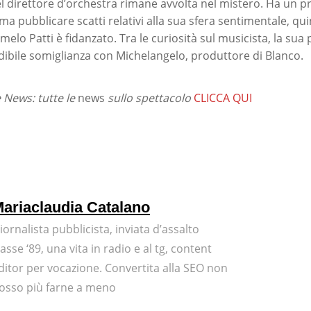
el direttore d’orchestra rimane avvolta nel mistero. Ha un p
a pubblicare scatti relativi alla sua sfera sentimentale, qu
lo Patti è fidanzato. Tra le curiosità sul musicista, la sua 
edibile somiglianza con Michelangelo, produttore di Blanco.
News: tutte le
news
sullo spettacolo
CLICCA QUI
ariaclaudia Catalano
iornalista pubblicista, inviata d’assalto
lasse ‘89, una vita in radio e al tg, content
ditor per vocazione. Convertita alla SEO non
osso più farne a meno