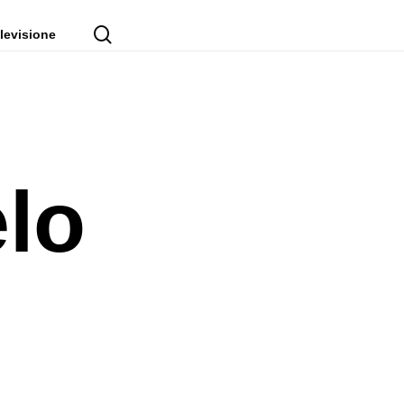
cerca
levisione
lo