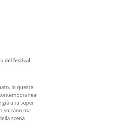
a del festival
nato. In queste
na contemporanea:
è già una super
 lo solcano ma
della scena