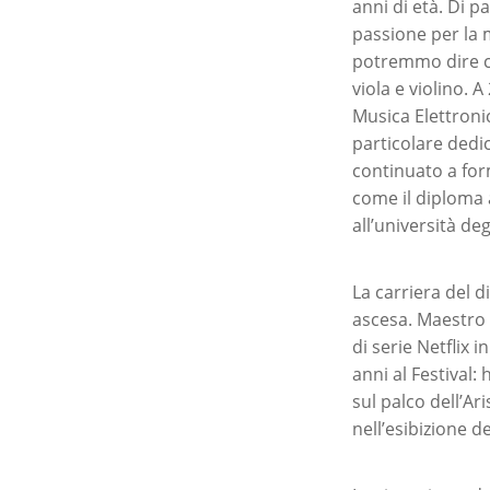
anni di età. Di p
passione per la m
potremmo dire ch
viola e violino.
Musica Elettronic
particolare dedic
continuato a for
come il diploma 
all’università deg
La carriera del 
ascesa. Maestro d
di serie Netflix 
anni al Festival:
sul palco dell’
nell’esibizione d