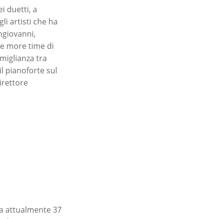
i duetti, a
li artisti che ha
ngiovanni,
e more time di
miglianza tra
l pianoforte sul
direttore
 ha attualmente 37