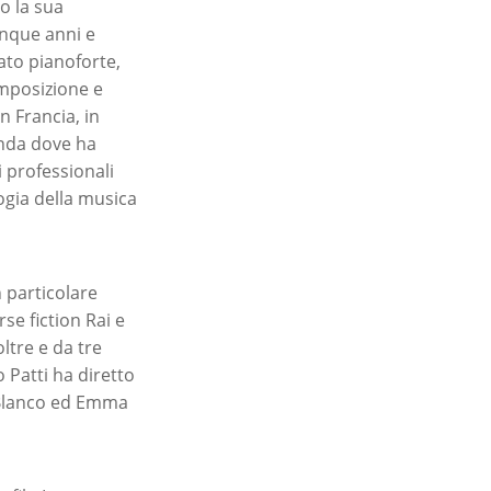
o la sua
inque anni e
ato pianoforte,
omposizione e
n Francia, in
anda dove ha
 professionali
ogia della musica
 particolare
se fiction Rai e
ltre e da tre
 Patti ha diretto
 Blanco ed Emma