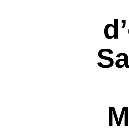
d’
Sa
M
Premi invio per ce