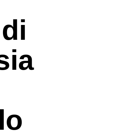
 di
sia
lo