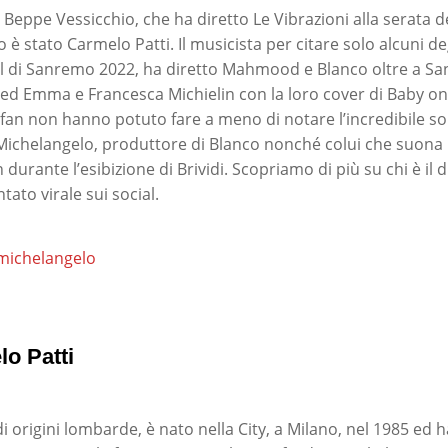
o Beppe Vessicchio, che ha diretto Le Vibrazioni alla serata de
è stato Carmelo Patti. Il musicista per citare solo alcuni deg
val di Sanremo 2022, ha diretto Mahmood e Blanco oltre a Sa
d Emma e Francesca Michielin con la loro cover di Baby on
I fan non hanno potuto fare a meno di notare l’incredibile so
Michelangelo, produttore di Blanco nonché colui che suona i
n durante l’esibizione di Brividi. Scopriamo di più su chi è il 
tato virale sui social.
lo Patti
i origini lombarde, è nato nella City, a Milano, nel 1985 ed