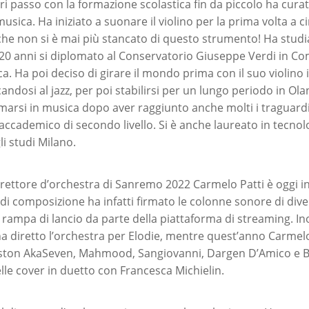
ari passo con la formazione scolastica fin da piccolo ha curat
usica. Ha iniziato a suonare il violino per la prima volta a c
e non si è mai più stancato di questo strumento! Ha studi
 A 20 anni si diplomato al Conservatorio Giuseppe Verdi in C
a. Ha poi deciso di girare il mondo prima con il suo violino i
andosi al jazz, per poi stabilirsi per un lungo periodo in Ol
marsi in musica dopo aver raggiunto anche molti i traguardi
accademico di secondo livello. Si è anche laureato in tecnol
li studi Milano.
direttore d’orchestra di Sanremo 2022 Carmelo Patti è oggi in
i composizione ha infatti firmato le colonne sonore di diver
in rampa di lancio da parte della piattaforma di streaming. Ino
 ha diretto l’orchestra per Elodie, mentre quest’anno Carmelo
Ariston AkaSeven, Mahmood, Sangiovanni, Dargen D’Amico e
elle cover in duetto con Francesca Michielin.