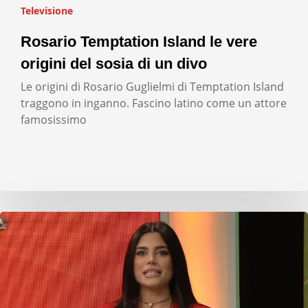
Televisione
Rosario Temptation Island le vere
origini del sosia di un divo
Le origini di Rosario Guglielmi di Temptation Island
traggono in inganno. Fascino latino come un attore
famosissimo