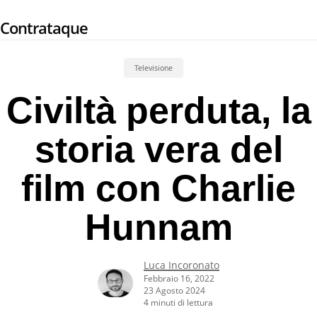
Skip
Contrataque
to
main
content
Televisione
Civiltà perduta, la
storia vera del
film con Charlie
Hunnam
Luca Incoronato
Febbraio 16, 2022
23 Agosto 2024
4 minuti di lettura