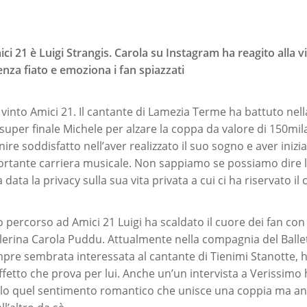
mici 21 è Luigi Strangis. Carola su Instagram ha reagito alla v
enza fiato e emoziona i fan spiazzati
 vinto Amici 21. Il cantante di Lamezia Terme ha battuto nel
 super finale Michele per alzare la coppa da valore di 150mil
inire soddisfatto nell’aver realizzato il suo sogno e aver inizi
rtante carriera musicale. Non sappiamo se possiamo dire l
data la privacy sulla sua vita privata a cui ci ha riservato il
 percorso ad Amici 21 Luigi ha scaldato il cuore dei fan con
llerina Carola Puddu. Attualmente nella compagnia del Ballet
empre sembrata interessata al cantante di Tienimi Stanotte, h
affetto che prova per lui. Anche un’un intervista a Verissimo
olo quel sentimento romantico che unisce una coppia ma a