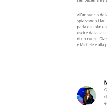
semplicemente al
All’annuncio dell
spiazzando i fan
parla da sola: un
uscire dalla cas
di un cuore. Già 
e Michele e alla 
M
G
c
e