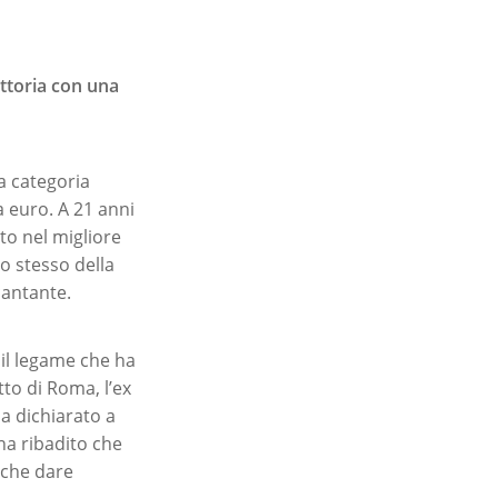
ittoria con una
la categoria
a euro. A 21 anni
ato nel migliore
o stesso della
 cantante.
 il legame che ha
to di Roma, l’ex
a dichiarato a
 ha ribadito che
nche dare