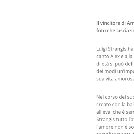
Il vincitore di A
foto che lascia s
Luigi Strangis ha
canto Alex e alla
di età si può def
dei modi un’impo
sua vita amorosa 
Nel corso del suo
creato con la ba
allieva, che è s
Strangis tutto l’
l’amore non è s