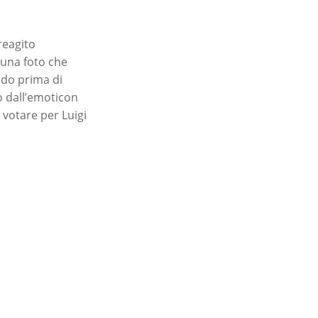
 reagito
 una foto che
ndo prima di
o dall’emoticon
i votare per Luigi