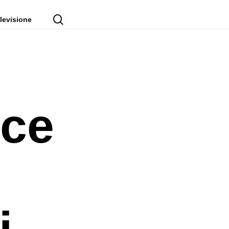
cerca
levisione
nce
i