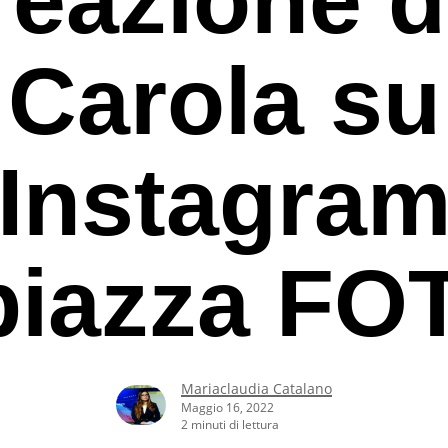
Carola su
Instagra
piazza FO
Mariaclaudia Catalano
rcare o ESC per uscire
Maggio 16, 2022
2 minuti di lettura