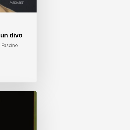
 un divo
. Fascino