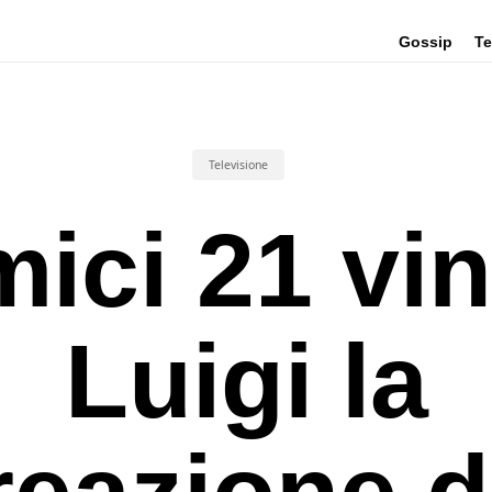
Gossip
Te
Televisione
ici 21 vi
Luigi la
reazione d