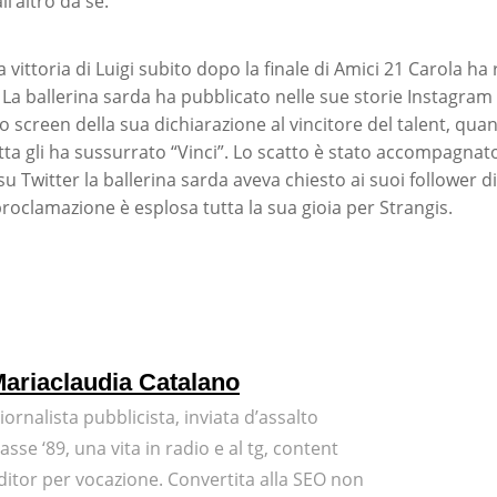
l’altro da sè.
a vittoria di Luigi subito dopo la finale di Amici 21 Carola ha
. La ballerina sarda ha pubblicato nelle sue storie Instagram
o screen della sua dichiarazione al vincitore del talent, qua
etta gli ha sussurrato “Vinci”. Lo scatto è stato accompagnat
su Twitter la ballerina sarda aveva chiesto ai suoi follower d
proclamazione è esplosa tutta la sua gioia per Strangis.
ariaclaudia Catalano
iornalista pubblicista, inviata d’assalto
lasse ‘89, una vita in radio e al tg, content
ditor per vocazione. Convertita alla SEO non