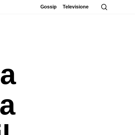
cerca
Gossip
Televisione
ra
la
l