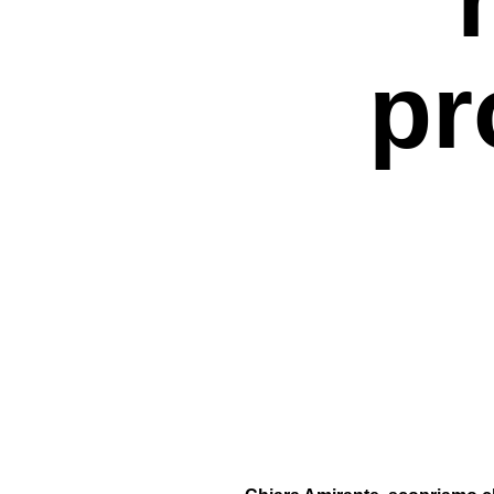
pr
Premi invio per cercare o ESC per uscir