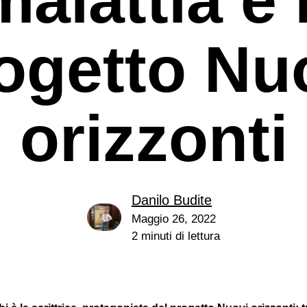
ogetto Nu
orizzonti
e
Danilo Budite
Maggio 26, 2022
2 minuti di lettura