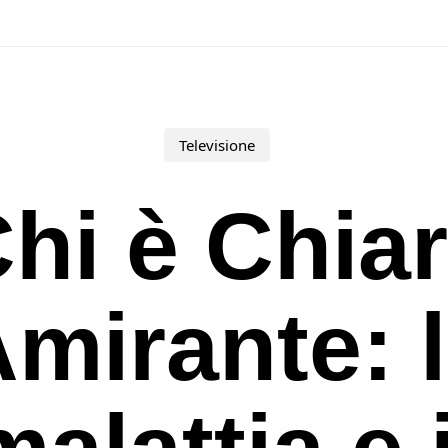
Televisione
hi è Chia
mirante: 
malattia e i