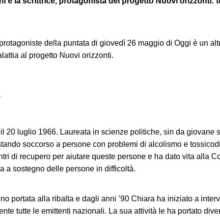
è la scrittrice, protagonista del progetto Nuovi orizzonti: tu
protagoniste della puntata di giovedì 26 maggio di Oggi è un al
alattia al progetto Nuovi orizzonti.
e
 20 luglio 1966. Laureata in scienze politiche, sin da giovane s
restando soccorso a persone con problemi di alcolismo e tossicod
entri di recupero per aiutare queste persone e ha dato vita alla 
 a sostegno delle persone in difficoltà.
no portata alla ribalta e dagli anni ’90 Chiara ha iniziato a inter
te tutte le emittenti nazionali. La sua attività le ha portato dive