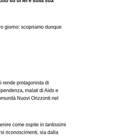
tto su di lei e sulla sua
tro giorno: scopriamo dunque
i rende protagonista di
ipendenza, malati di Aids e
Comunità Nuovi Orizzonti nel
venire come ospite in tantissimi
rsi riconoscimenti, sia dalla