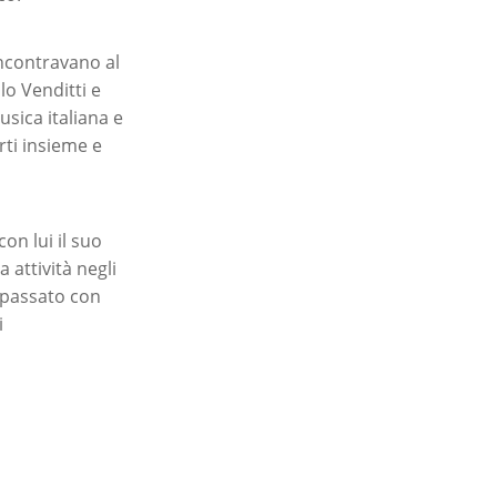
incontravano al
lo Venditti e
sica italiana e
rti insieme e
on lui il suo
 attività negli
è passato con
i