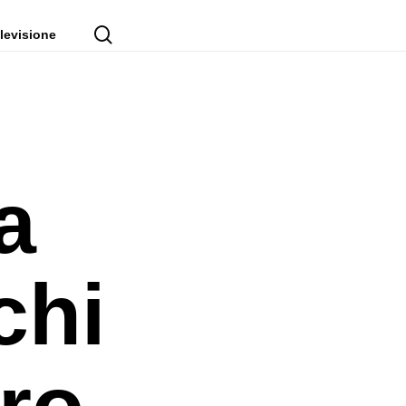
cerca
levisione
a
chi
tro