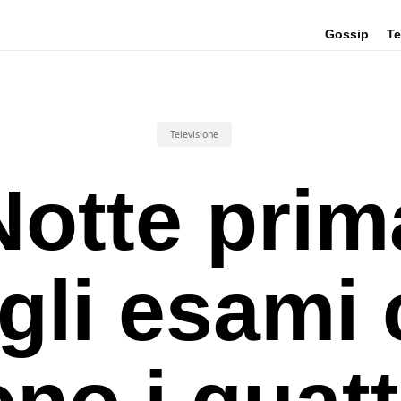
Gossip
Te
Televisione
Notte prim
gli esami 
no i quat