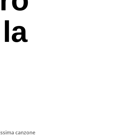
la
sissima canzone