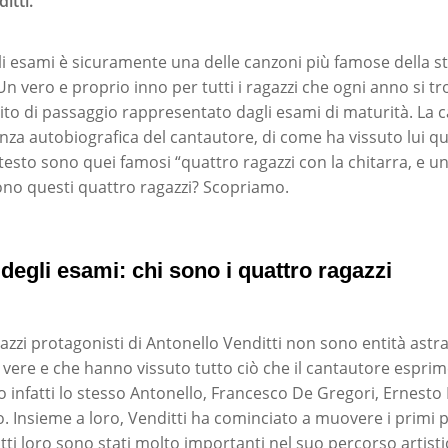
itti.
i esami è sicuramente una delle canzoni più famose della st
Un vero e proprio inno per tutti i ragazzi che ogni anno si t
rito di passaggio rappresentato dagli esami di maturità. La 
nza autobiografica del cantautore, di come ha vissuto lui que
testo sono quei famosi “quattro ragazzi con la chitarra, e un
sono questi quattro ragazzi? Scopriamo.
degli esami: chi sono i quattro ragazzi
zzi protagonisti di Antonello Venditti non sono entità astra
vere e che hanno vissuto tutto ciò che il cantautore esprim
o infatti lo stesso Antonello, Francesco De Gregori, Ernesto
o. Insieme a loro, Venditti ha cominciato a muovere i primi
tti loro sono stati molto importanti nel suo percorso artisti