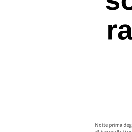
r
Premi invio per ce
Notte prima degl