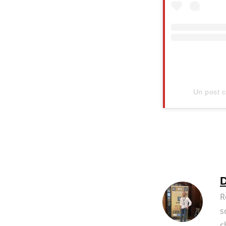
Un post c
D
R
s
c