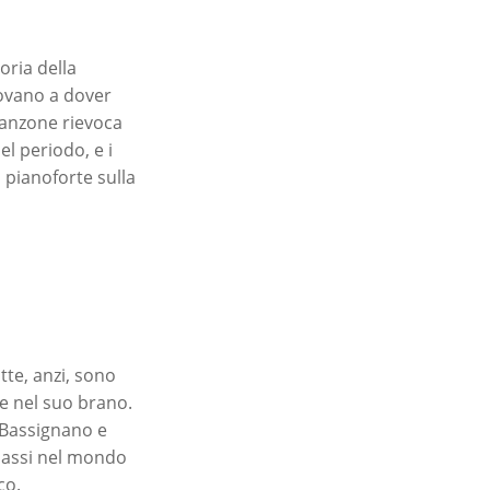
oria della
rovano a dover
canzone rievoca
l periodo, e i
 pianoforte sulla
tte, anzi, sono
e nel suo brano.
 Bassignano e
 passi nel mondo
co.