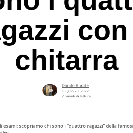
agazzi con 
chitarra
Danilo Budite
Giugno 20, 2022
2 minuti di lettura
rcare o ESC per uscire
i esami: scopriamo chi sono i “quattro ragazzi” della famo