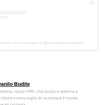
ondiviso da Contrataque.it (@contrataquemagazine)
anilo Budite
omano, classe 1995. Una laurea in editoria e
crittura e tanta voglia di raccontare il mondo
he mi circonda