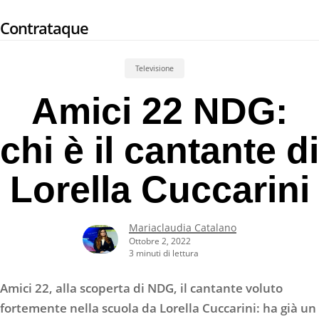
Skip
Contrataque
to
main
content
Televisione
Amici 22 NDG:
chi è il cantante di
Lorella Cuccarini
Mariaclaudia Catalano
Ottobre 2, 2022
3 minuti di lettura
Amici 22, alla scoperta di NDG, il cantante voluto
fortemente nella scuola da Lorella Cuccarini: ha già un