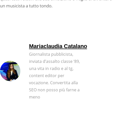
un musicista a tutto tondo.
Mariaclaudia Catalano
Giornalista pubblicista,
inviata d’assalto classe ‘89,
una vita in radio e al tg,
content editor per
vocazione. Convertita alla
SEO non posso più farne a
meno