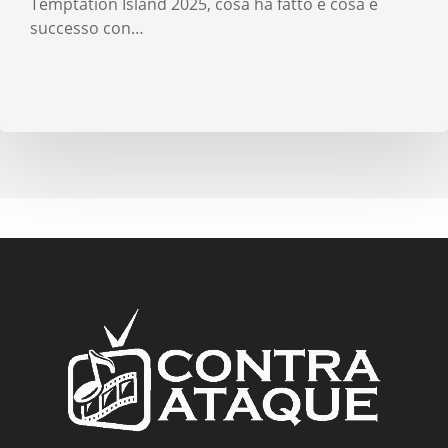
Temptation Island 2025, cosa ha fatto e cosa è
successo con…