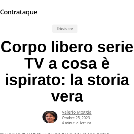
Skip
Contrataque
to
main
content
Televisione
Corpo libero serie
TV a cosa è
ispirato: la storia
vera
Valerio Moggia
Ottobre 25, 2023
4 minuti di lettura