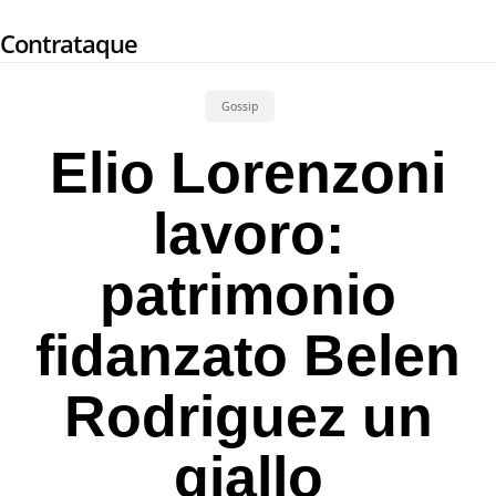
Skip
Contrataque
to
main
content
Gossip
Elio Lorenzoni
lavoro:
patrimonio
fidanzato Belen
Rodriguez un
giallo