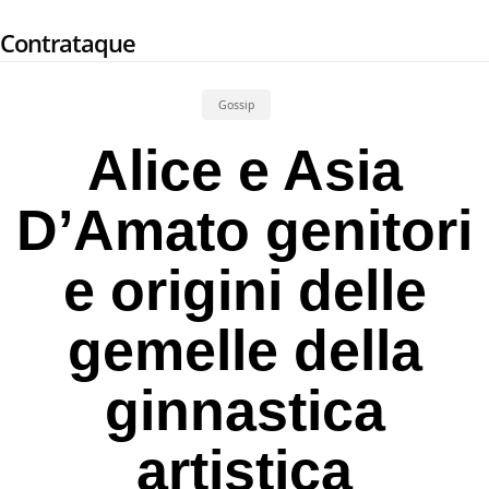
Skip
Contrataque
to
main
content
Gossip
Alice e Asia
D’Amato genitori
e origini delle
gemelle della
ginnastica
artistica