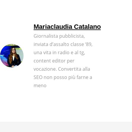
Mariaclaudia Catalano
Giornalista pubblicista,
inviata d’assalto classe ‘89,
una vita in radio e al tg,
content editor per
vocazione. Convertita alla
SEO non posso più farne a
meno