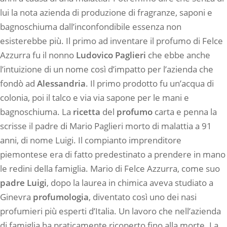
lui la nota azienda di produzione di fragranze, saponi e
bagnoschiuma dall’inconfondibile essenza non
esisterebbe più. Il primo ad inventare il profumo di Felce
Azzurra fu il nonno
Ludovico Paglieri
che ebbe anche
l’intuizione di un nome così d’impatto per l’azienda che
fondò ad
Alessandria
. Il primo prodotto fu un’acqua di
colonia, poi il talco e via via sapone per le mani e
bagnoschiuma. La
ricetta
del
profumo
carta e penna la
scrisse il padre di Mario Paglieri morto di malattia a 91
anni, di nome Luigi. Il compianto imprenditore
piemontese era di fatto predestinato a prendere in mano
le redini della famiglia. Mario di Felce Azzurra, come suo
padre
Luigi
, dopo la laurea in chimica aveva studiato a
Ginevra
profumologia
, diventato così uno dei nasi
profumieri più esperti d’Italia. Un lavoro che nell’azienda
di famiglia ha praticamente ricoperto fino alla morte. La