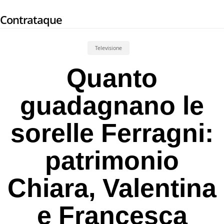
Skip
Contrataque
to
main
content
Televisione
Quanto
guadagnano le
sorelle Ferragni:
patrimonio
Chiara, Valentina
e Francesca