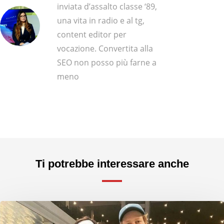
inviata d’assalto classe ‘89,
una vita in radio e al tg,
content editor per
vocazione. Convertita alla
SEO non posso più farne a
meno
Ti potrebbe interessare anche