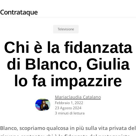
Skip
Contrataque
to
main
content
Televisione
Chi è la fidanzata
di Blanco, Giulia
lo fa impazzire
Mariaclaudia Catalano
Febbraio 1, 2022
23 Agosto 2024
3 minuti di lettura
Blanco, scopriamo qualcosa in più sulla vita privata del