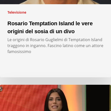
Televisione
Rosario Temptation Island le vere
origini del sosia di un divo
Le origini di Rosario Guglielmi di Temptation Island
traggono in inganno. Fascino latino come un attore
famosissimo