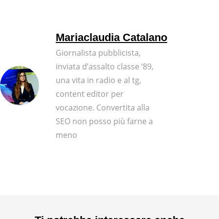
Mariaclaudia Catalano
Giornalista pubblicista,
inviata d’assalto classe ‘89,
una vita in radio e al tg,
content editor per
vocazione. Convertita alla
SEO non posso più farne a
meno