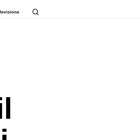
cerca
levisione
l
i