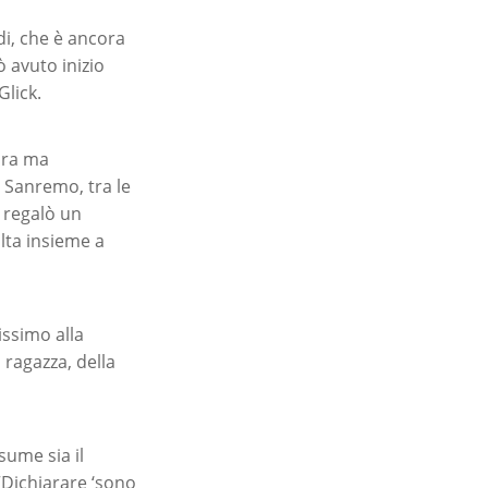
di, che è ancora
ò avuto inizio
Glick.
ura ma
a Sanremo, tra le
i regalò un
lta insieme a
issimo alla
 ragazza, della
sume sia il
 “Dichiarare ‘sono