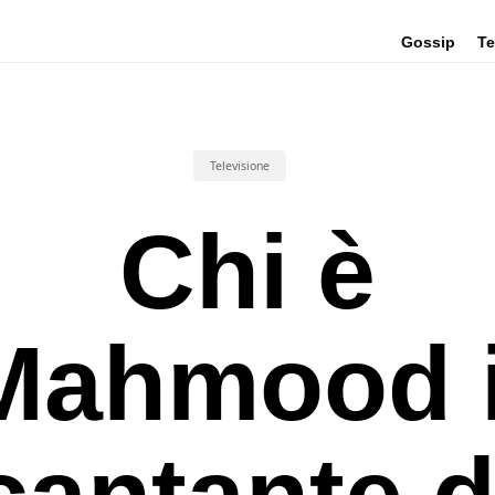
Gossip
Te
Televisione
Chi è
Mahmood i
cantante d