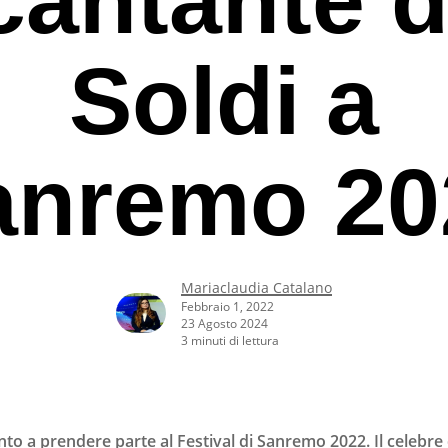
Soldi a
anremo 20
Mariaclaudia Catalano
Febbraio 1, 2022
23 Agosto 2024
3 minuti di lettura
rcare o ESC per uscire
 a prendere parte al Festival di Sanremo 2022. Il celebre