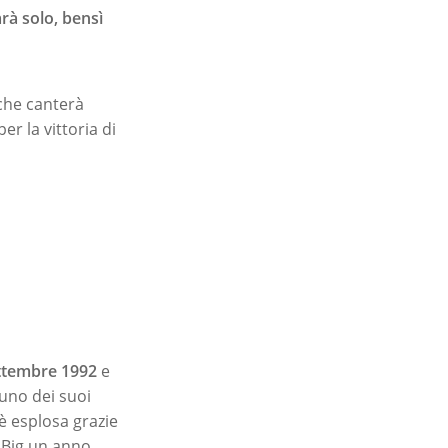
rà solo, bensì
che canterà
er la vittoria di
ttembre 1992
e
suno dei suoi
 è esplosa grazie
i Big un anno