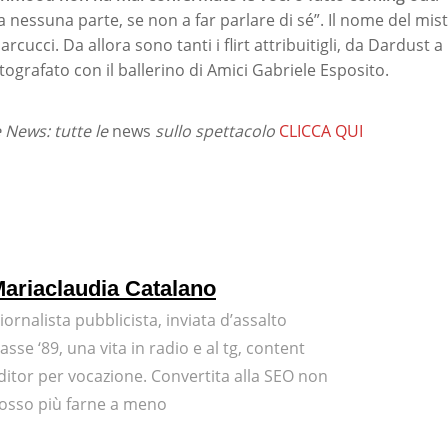
a nessuna parte, se non a far parlare di sé”. Il nome del mis
rcucci. Da allora sono tanti i flirt attribuitigli, da Dardust a
otografato con il ballerino di Amici Gabriele Esposito.
News: tutte le
news
sullo spettacolo
CLICCA QUI
ariaclaudia Catalano
iornalista pubblicista, inviata d’assalto
lasse ‘89, una vita in radio e al tg, content
ditor per vocazione. Convertita alla SEO non
osso più farne a meno