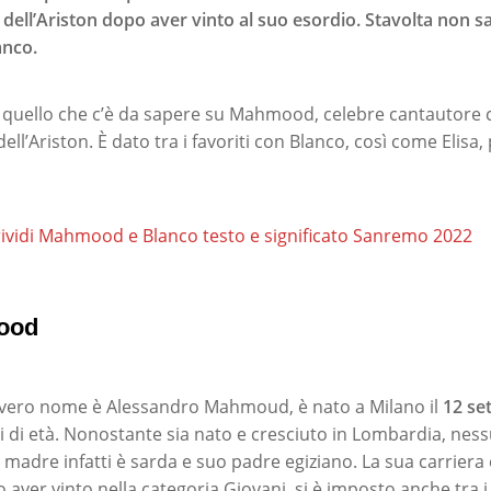
 dell’Ariston dopo aver vinto al suo esordio. Stavolta non sa
anco.
 quello che c’è da sapere su Mahmood, celebre cantautore 
dell’Ariston. È dato tra i favoriti con Blanco, così come Elisa, p
ividi Mahmood e Blanco testo e significato Sanremo 2022
ood
 vero nome è Alessandro Mahmoud, è nato a Milano il
12 se
i di età. Nonostante sia nato e cresciuto in Lombardia, nes
a madre infatti è sarda e suo padre egiziano. La sua carriera
aver vinto nella categoria Giovani, si è imposto anche tra 