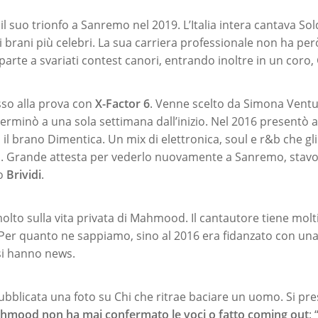
il suo trionfo a Sanremo nel 2019. L’Italia intera cantava Sol
 brani più celebri. La sua carriera professionale non ha per
parte a svariati contest canori, entrando inoltre in un coro, 
sso alla prova con
X-Factor 6
. Venne scelto da Simona Vent
terminò a una sola settimana dall’inizio. Nel 2016 presentò 
il brano Dimentica. Un mix di elettronica, soul e r&b che gl
. Grande attesta per vederlo nuovamente a Sanremo, stavo
do
Brividi
.
to sulla vita privata di Mahmood. Il cantautore tiene molt
 Per quanto ne sappiamo, sino al 2016 era fidanzato con una
si hanno news.
ubblicata una foto su Chi che ritrae baciare un uomo. Si pre
hmood non ha mai confermato le voci o fatto coming out
: