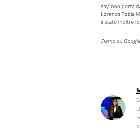
gay’ non porta d
Lorenzo Tobia
Ma
è stato inoltre f
Siamo su Google 
M
G
c
e
p