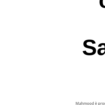
S
Premi invio per ce
Mahmood è pronto