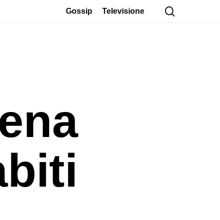
cerca
Gossip
Televisione
rena
biti