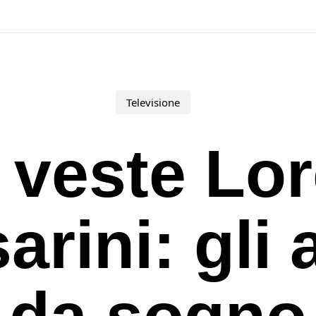
Televisione
 veste Lo
arini: gli a
da sogno