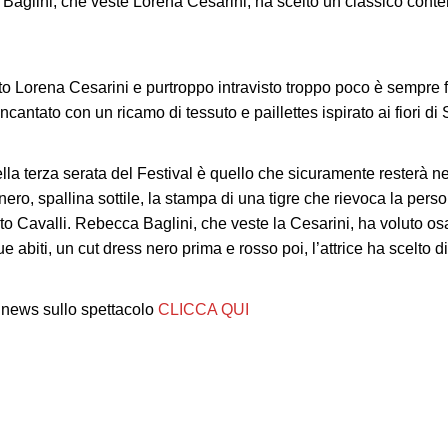
 Baglini, che veste Lorena Cesarini, ha scelto un classico con
to Lorena Cesarini e purtroppo intravisto troppo poco è sempre
ncantato con un ricamo di tessuto e paillettes ispirato ai fiori d
della terza serata del Festival è quello che sicuramente resterà ne
, spallina sottile, la stampa di una tigre che rievoca la personal
rto Cavalli. Rebecca Baglini, che veste la Cesarini, ha voluto o
ue abiti, un cut dress nero prima e rosso poi, l’attrice ha scelto
 news sullo spettacolo
CLICCA QUI