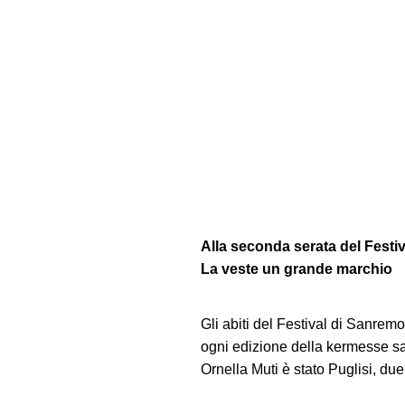
Premi invio per cercare o ESC per uscir
Alla seconda serata del Festiv
La veste un grande marchio
Gli abiti del Festival di Sanrem
ogni edizione della kermesse san
Ornella Muti è stato Puglisi, du