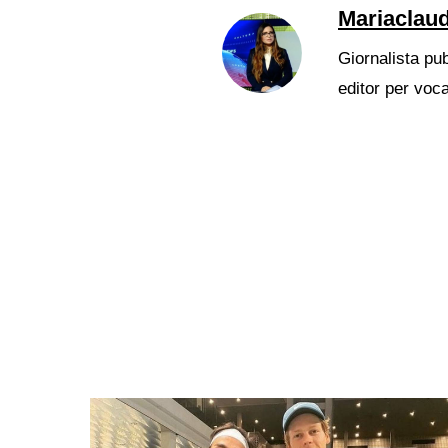
Mariaclaud
Giornalista pub
editor per voc