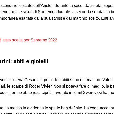
 scendere le scale dell’Ariston durante la seconda serata, sopratt
Scendendo le scale di Sanremo, durante la seconda serata, ha bril
poranea esaltata dalla sua stylist e dal marchio scelto. Entriam
è stata scelta per Sanremo 2022
ni: abiti e gioielli
veste Lorena Cesarini. I primi due abiti sono del marchio Valenti
gari, le scarpe di Roger Vivier. Non si poteva fare di meglio, la pa
lode. Il primo abito rosa cipria, lavorato in simil Swarovski hann
ato ha messo in evidenza le spalle ben definite. La coda accenn