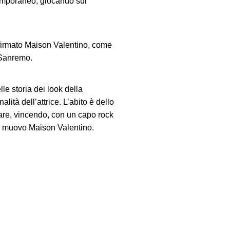
temporaneo, giocando sul
 firmato Maison Valentino, come
i Sanremo.
lle storia dei look della
ità dell’attrice. L’abito è dello
sare, vincendo, con un capo rock
 di muovo Maison Valentino.