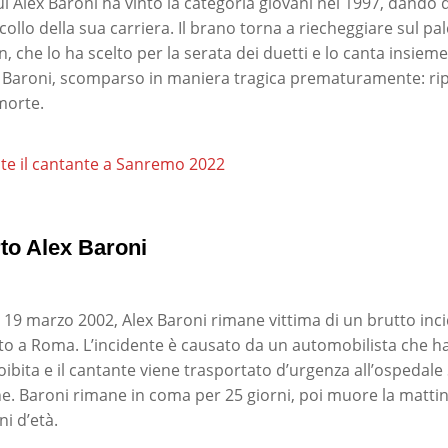
 Alex Baroni ha vinto la categoria giovani nel 1997, dando di
ecollo della sua carriera. Il brano torna a riecheggiare sul pal
, che lo ha scelto per la serata dei duetti e lo canta insiem
 Baroni, scomparso in maniera tragica prematuramente: ri
morte.
te il cantante a Sanremo 2022
o Alex Baroni
l 19 marzo 2002, Alex Baroni rimane vittima di un brutto inci
oto a Roma. L’incidente è causato da un automobilista che 
ibita e il cantante viene trasportato d’urgenza all’ospedale 
he. Baroni rimane in coma per 25 giorni, poi muore la mattina
i d’età.