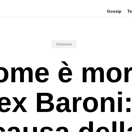
Gossip
Te
Televisione
ome è mor
ex Baroni:
causa dell