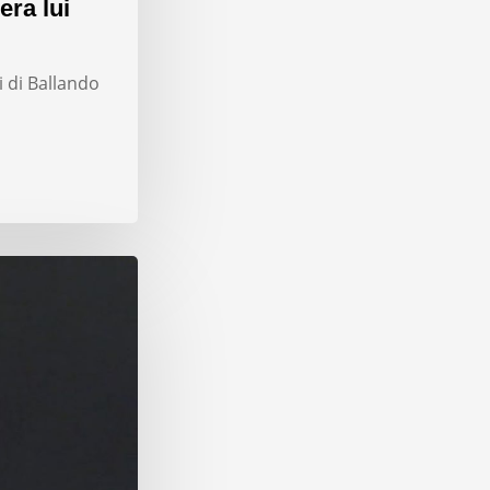
era lui
i di Ballando