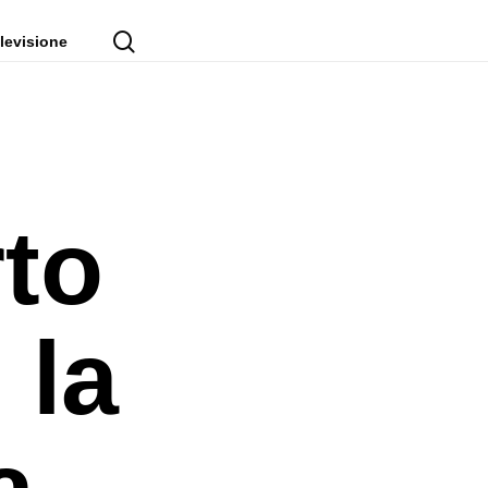
cerca
levisione
to
 la
a