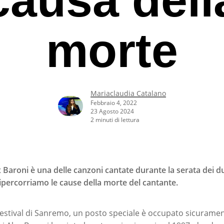
morte
Mariaclaudia Catalano
Febbraio 4, 2022
23 Agosto 2024
2 minuti di lettura
Baroni è una delle canzoni cantate durante la serata dei due
percorriamo le cause della morte del cantante.
rcare o ESC per uscire
 Festival di Sanremo, un posto speciale è occupato sicurame