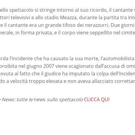
llo spettacolo si stringe intorno al suo ricordo, il cantante
tori televisivi e allo stadio Meazza, durante la partita tra Int
 il cantante era un grande tifoso dei nerazzurri. Due giorn
unerale, in forma privata, e il corpo viene seppellito nel cimit
rda l’incidente che ha causato la sua morte, l’automobilista
 proibita nel giugno 2007 viene scagionato dall’accusa di omi
ovuta al fatto che il giudice ha imputato la colpa dell’incide
o a velocità troppo elevata e non aveva allacciato corretta
News: tutte le
news
sullo spettacolo
CLICCA QUI