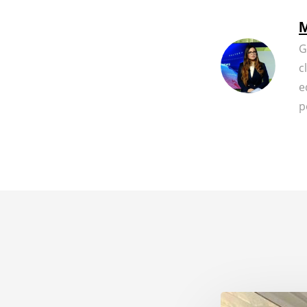
M
G
c
e
p