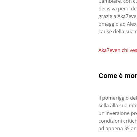
Cambiare, con cui
decisiva per il d
grazie a Aka7even
omaggio ad Alex
cause della sua 
Aka7even chi ves
Come è mort
Il pomeriggio de
sella alla sua m
un’inversione pro
condizioni critic
ad appena 35 ann