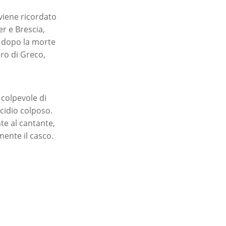
 viene ricordato
er e Brescia,
i dopo la morte
ero di Greco,
 colpevole di
cidio colposo.
nte al cantante,
mente il casco.