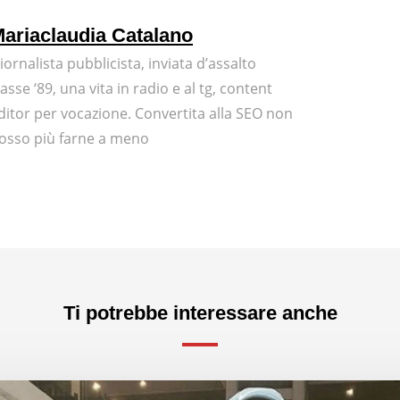
ariaclaudia Catalano
iornalista pubblicista, inviata d’assalto
lasse ‘89, una vita in radio e al tg, content
ditor per vocazione. Convertita alla SEO non
osso più farne a meno
Ti potrebbe interessare anche