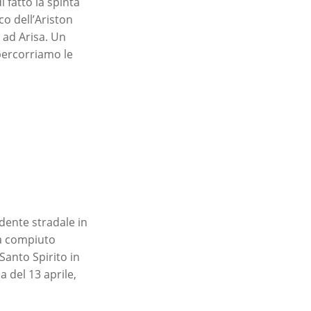
 fatto la spinta
co dell’Ariston
e ad Arisa. Un
percorriamo le
dente stradale in
ha compiuto
Santo Spirito in
 del 13 aprile,