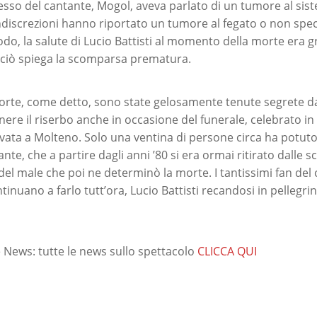
esso del cantante, Mogol, aveva parlato di un tumore al sist
discrezioni hanno riportato un tumore al fegato o non spec
modo, la salute di Lucio Battisti al momento della morte era
iò spiega la scomparsa prematura.
orte, come detto, sono state gelosamente tenute segrete dal
ere il riserbo anche in occasione del funerale, celebrato i
vata a Molteno. Solo una ventina di persone circa ha potuto
nte, che a partire dagli anni ’80 si era ormai ritirato dalle s
del male che poi ne determinò la morte. I tantissimi fan de
inuano a farlo tutt’ora, Lucio Battisti recandosi in pellegri
News: tutte le news sullo spettacolo
CLICCA QUI