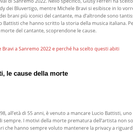
tival di Sanremo 2022. Nello specifico, Giusy Ferreri ha scelto
dy dei Bluvertigo, mentre Michele Bravi si esibisce in Io vor
ei brani più iconici del cantante, ma d’altronde sono tantis
io Battisti che hanno scritto la storia della musica italiana. P
 morte del cantante, scoprendone le cause.
e Bravi a Sanremo 2022 e perché ha scelto questi abiti
ti, le cause della morte
98, all’età di 55 anni, è venuto a mancare Lucio Battisti, uno
 di sempre. I motivi della morte prematura dell’artista non so
liari che hanno sempre voluto mantenere la privacy a riguardo