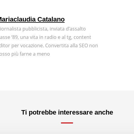
ariaclaudia Catalano
iornalista pubblicista, inviata d’assalto
lasse ‘89, una vita in radio e al tg, content
ditor per vocazione. Convertita alla SEO non
osso più farne a meno
Ti potrebbe interessare anche