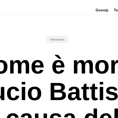
Gossip
Te
Televisione
ome è mor
cio Battis
a causa del