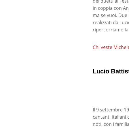
dei duetti al Fes
in coppia con An
ma se vuoi. Due d
realizzati da Luc
ripercorriamo la
Chi veste Michel
Lucio Battis
Il 9 settembre 19
cantanti italiani
noti, con i fami