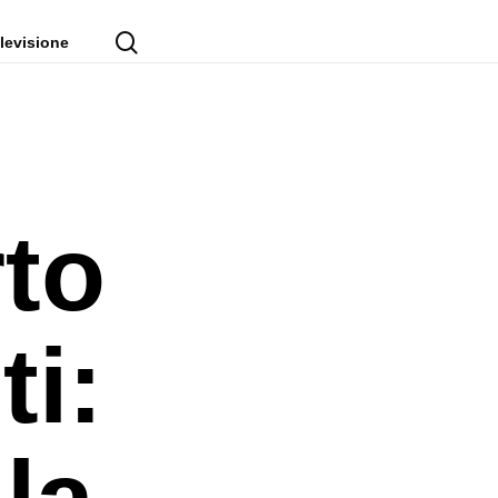
cerca
levisione
to
ti:
la