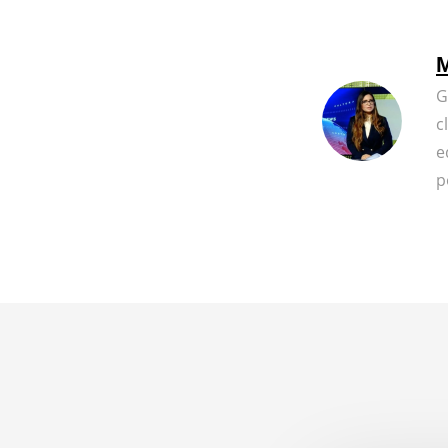
M
G
c
e
p