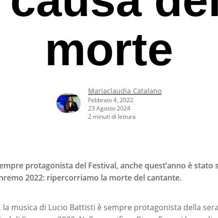
morte
Mariaclaudia Catalano
Febbraio 4, 2022
23 Agosto 2024
2 minuti di lettura
 sempre protagonista del Festival, anche quest’anno è stato 
Sanremo 2022
: ripercorriamo la morte del cantante.
rcare o ESC per uscire
la musica di Lucio Battisti è sempre protagonista della sera