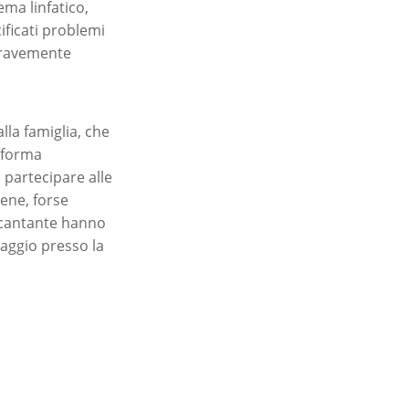
ema linfatico,
ificati problemi
 gravemente
la famiglia, che
n forma
 partecipare alle
cene, forse
l cantante hanno
naggio presso la