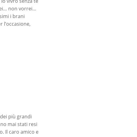
 Io vivrò senza te
rei… non vorrei…
simi i brani
er l’occasione,
 dei più grandi
no mai stati resi
. Il caro amico e