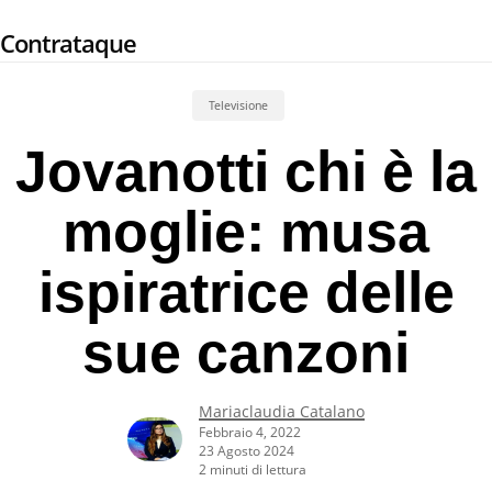
Skip
Contrataque
to
main
content
Televisione
Jovanotti chi è la
moglie: musa
ispiratrice delle
sue canzoni
Mariaclaudia Catalano
Febbraio 4, 2022
23 Agosto 2024
2 minuti di lettura