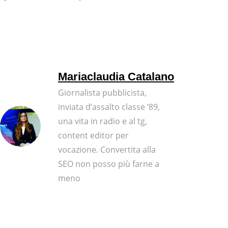
Mariaclaudia Catalano
Giornalista pubblicista,
inviata d’assalto classe ‘89,
una vita in radio e al tg,
content editor per
vocazione. Convertita alla
SEO non posso più farne a
meno