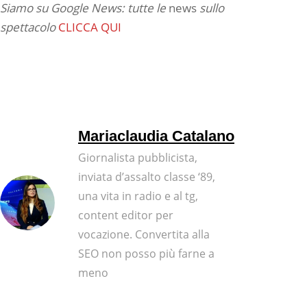
Siamo su Google News: tutte le
news
sullo
spettacolo
CLICCA QUI
Mariaclaudia Catalano
Giornalista pubblicista,
inviata d’assalto classe ‘89,
una vita in radio e al tg,
content editor per
vocazione. Convertita alla
SEO non posso più farne a
meno