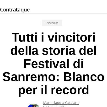
Skip
Contrataque
to
main
content
Televisione
Tutti i vincitori
della storia del
Festival di
Sanremo: Blanco
per il record
Mariaclaudia Catalano
Febbraio 5, 2022