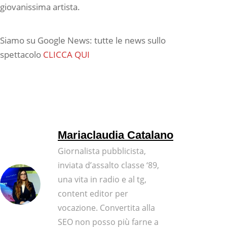
giovanissima artista.
Siamo su Google News: tutte le news sullo
spettacolo
CLICCA QUI
Mariaclaudia Catalano
Giornalista pubblicista,
inviata d’assalto classe ‘89,
una vita in radio e al tg,
content editor per
vocazione. Convertita alla
SEO non posso più farne a