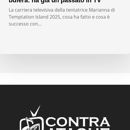
bufera: ha già un passato in TV
La carriera televisiva della tentatrice Marianna di
Temptation Island 2025, cosa ha fatto e cosa è
successo con…