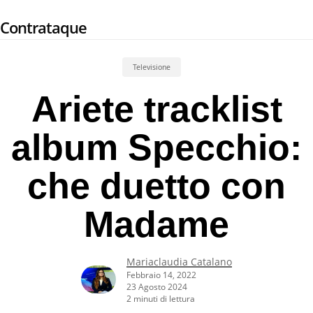
Skip
Contrataque
to
main
content
Televisione
Ariete tracklist
album Specchio:
che duetto con
Madame
Mariaclaudia Catalano
Febbraio 14, 2022
23 Agosto 2024
2 minuti di lettura