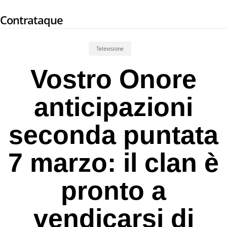
Skip
Contrataque
to
main
content
Televisione
Vostro Onore
anticipazioni
seconda puntata
7 marzo: il clan è
pronto a
vendicarsi di