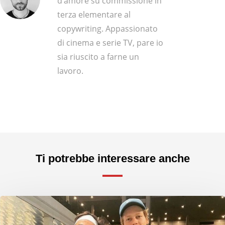
d’amore su commissione in
terza elementare al
copywriting. Appassionato
di cinema e serie TV, pare io
sia riuscito a farne un
lavoro.
Ti potrebbe interessare anche