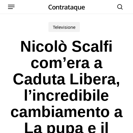
Menu
Skip
Contrataque
cer
to
main
Televisione
content
Nicolò Scalfi
com’era a
Caduta Libera,
l’incredibile
cambiamento a
La pupa e il