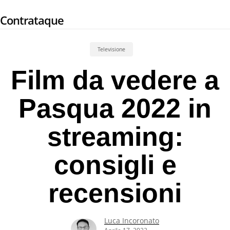
Skip
Contrataque
to
main
content
Televisione
Film da vedere a
Pasqua 2022 in
streaming:
consigli e
recensioni
Luca Incoronato
Aprile 17, 2022