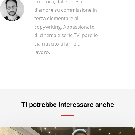
scrittura, dalle poesie
d’amore su commissione in
terza elementare al
copywriting. Appassionato
di cinema e serie TV, pare io
sia riuscito a farne un
lavoro.
Ti potrebbe interessare anche