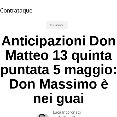
Skip
Contrataque
to
main
content
Televisione
Anticipazioni Don
Matteo 13 quinta
puntata 5 maggio:
Don Massimo è
nei guai
Luca Incoronato
Aprile 29, 2022