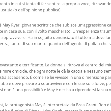
to in cui si tenta di far sentire la propria voce, ritrovandos
ustizia (o dell’opinione pubblica).
è May Ryer, giovane scrittrice che subisce un’aggressione c
e in casa sua, con il volto mascherato. Un’esperienza traum
a sopravvivere. Ha in seguito denunciato il tutto ma deve fare
enza, tanto di suo marito quanto dell’agente di polizia che r
evastante e terrificante. La donna si ritrova al centro del m
e mire omicide, che ogni notte le dà la caccia e nessuno se
stia accadendo. È come se lei vivesse in una dimensione paral
cubo e deve provare a sopravvivere con le sue sole forze, p
i non è una possibilità e May è decisa a riprendersi la sua v
t, la protagonista May è interpretata da Brea Grant. Rob è 