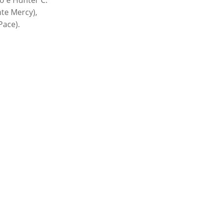
o è Hunter C.
nte Mercy),
Pace).