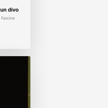
 un divo
. Fascino