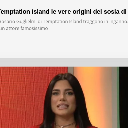
emptation Island le vere origini del sosia di
i Rosario Guglielmi di Temptation Island traggono in inganno
un attore famosissimo