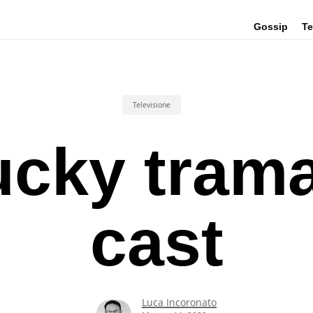
Gossip
Te
Televisione
ucky trama
cast
Luca Incoronato