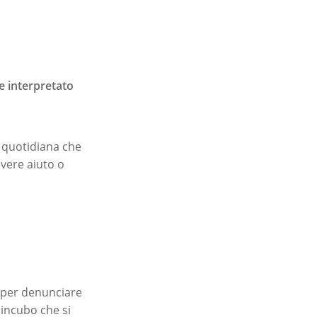
 e interpretato
a quotidiana che
evere aiuto o
y per denunciare
 incubo che si