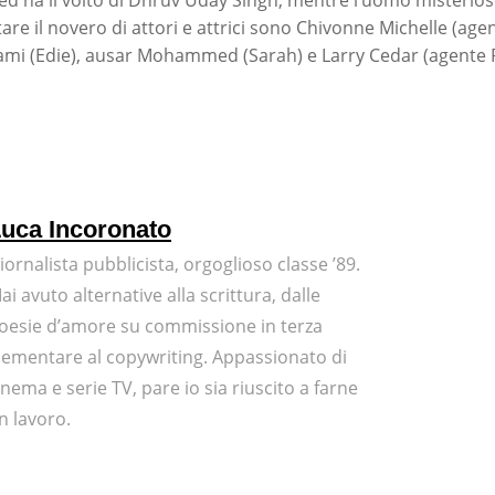
Ted ha il volto di Dhruv Uday Singh, mentre l’uomo misterios
re il novero di attori e attrici sono Chivonne Michelle (age
ami (Edie), ausar Mohammed (Sarah) e Larry Cedar (agente 
uca Incoronato
iornalista pubblicista, orgoglioso classe ’89.
ai avuto alternative alla scrittura, dalle
oesie d’amore su commissione in terza
lementare al copywriting. Appassionato di
inema e serie TV, pare io sia riuscito a farne
n lavoro.