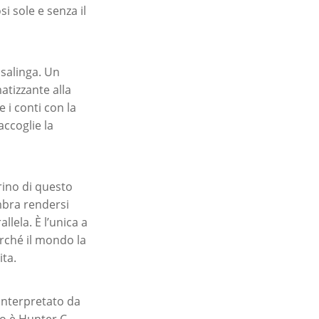
i sole e senza il
asalinga. Un
atizzante alla
 i conti con la
accoglie la
irino di questo
mbra rendersi
lela. È l’unica a
erché il mondo la
ita.
interpretato da