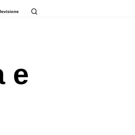
cerca
levisione
 e