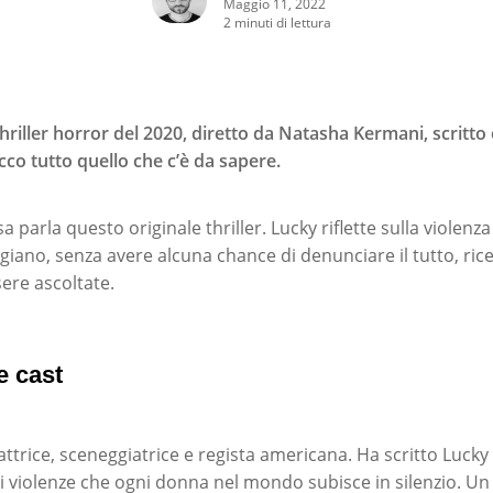
Maggio 11, 2022
2 minuti di lettura
hriller horror del 2020, diretto da Natasha Kermani, scritto
cco tutto quello che c’è da sapere.
 parla questo originale thriller. Lucky riflette sulla violenz
giano, senza avere alcuna chance di denunciare il tutto, ric
re ascoltate.
e cast
rcare o ESC per uscire
attrice, sceneggiatrice e regista americana. Ha scritto Luck
i violenze che ogni donna nel mondo subisce in silenzio. Un