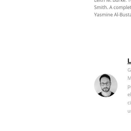
Leith M. Burke. 
Smith. A completa
Yasmine Al-Bust
L
G
M
p
e
c
u