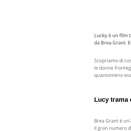
Lucky è un film t
da Brea Grant. E
Scopriamo di cosa
le donne fronteg
quantomeno esse
Lucy trama 
Premi invio per ce
Brea Grant è un’
il gran numero d