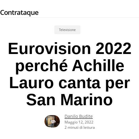
Skip
Contrataque
to
main
content
Televisione
Eurovision 2022
perché Achille
Lauro canta per
San Marino
Danilo Budite
Maggio 12, 2022
2 minuti di lettura