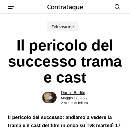
Menu
Skip
Contrataque
cer
to
main
Televisione
content
Il pericolo del
successo trama
e cast
Danilo Budite
Maggio 17, 2022
2 minuti di lettura
Il pericolo del successo: andiamo a vedere la
trama e il cast del film in onda su Tv8 martedì 17