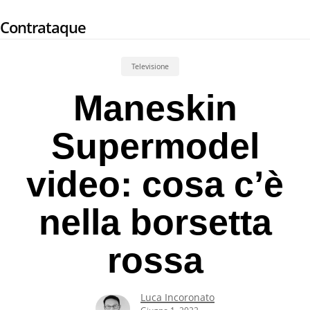
Skip
Contrataque
to
main
content
Televisione
Maneskin
Supermodel
video: cosa c’è
nella borsetta
rossa
Luca Incoronato
Giugno 1, 2022