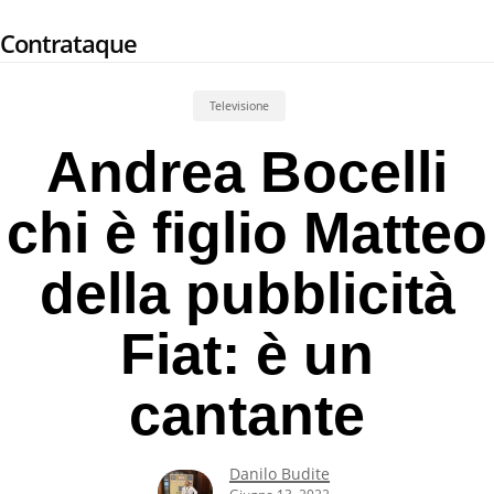
Skip
Contrataque
to
main
content
Televisione
Andrea Bocelli
chi è figlio Matteo
della pubblicità
Fiat: è un
cantante
Danilo Budite
Giugno 13, 2022