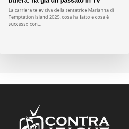
bufera: ha già un passato in TV
La carriera televisiva della tentatrice Marianna di
Temptation Island 2025, cosa ha fatto e cosa è
successo con…