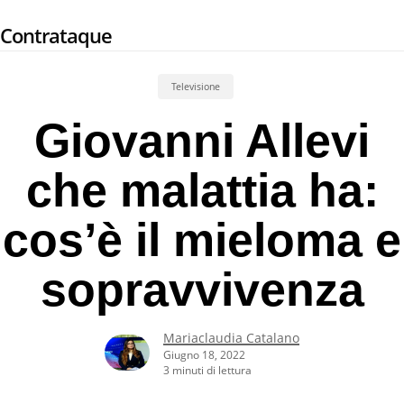
Skip
Contrataque
to
main
content
Televisione
Giovanni Allevi
che malattia ha:
cos’è il mieloma e
sopravvivenza
Mariaclaudia Catalano
Giugno 18, 2022
3 minuti di lettura