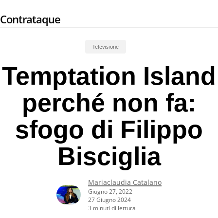
Skip
Contrataque
to
main
content
Televisione
Temptation Island
perché non fa:
sfogo di Filippo
Bisciglia
Mariaclaudia Catalano
Giugno 27, 2022
27 Giugno 2024
3 minuti di lettura