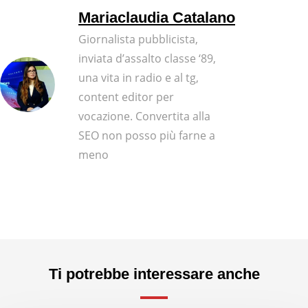
Mariaclaudia Catalano
Giornalista pubblicista,
inviata d’assalto classe ‘89,
una vita in radio e al tg,
content editor per
vocazione. Convertita alla
SEO non posso più farne a
meno
Ti potrebbe interessare anche