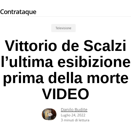
Skip
Contrataque
to
main
content
Televisione
Vittorio de Scalzi
l’ultima esibizione
prima della morte
VIDEO
Danilo Budite
Luglio 24, 2022
3 minuti di lettura