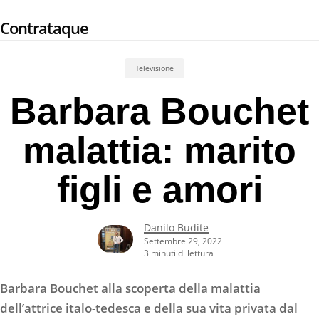
Skip
Contrataque
to
main
content
Televisione
Barbara Bouchet
malattia: marito
figli e amori
Danilo Budite
Settembre 29, 2022
3 minuti di lettura
Barbara Bouchet alla scoperta della malattia
dell’attrice italo-tedesca e della sua vita privata dal