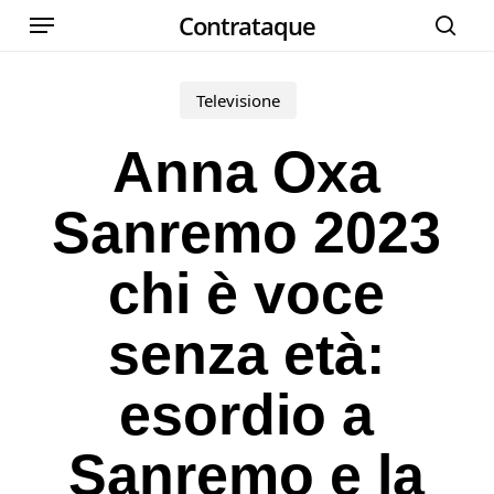
Menu
Skip
Contrataque
cer
to
main
Televisione
content
Anna Oxa
Sanremo 2023
chi è voce
senza età:
esordio a
Sanremo e la