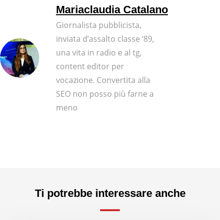
Mariaclaudia Catalano
Giornalista pubblicista,
inviata d’assalto classe ‘89,
una vita in radio e al tg,
content editor per
vocazione. Convertita alla
SEO non posso più farne a
meno
Ti potrebbe interessare anche