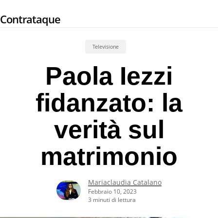
Skip
Contrataque
to
main
content
Televisione
Paola Iezzi
fidanzato: la
verità sul
matrimonio
Mariaclaudia Catalano
Febbraio 10, 2023
3 minuti di lettura