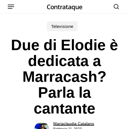
Menu
Skip
Contrataque
cer
to
main
Televisione
content
Due di Elodie è
dedicata a
Marracash?
Parla la
cantante
Mariaclaudia Catalano
Febbraio 11, 2023