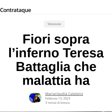
Skip
Contrataque
to
main
content
Televisione
Fiori sopra
l’inferno Teresa
Battaglia che
malattia ha
Mariaclaudia Catalano
Febbraio 13, 2023
3 minuti di lettura