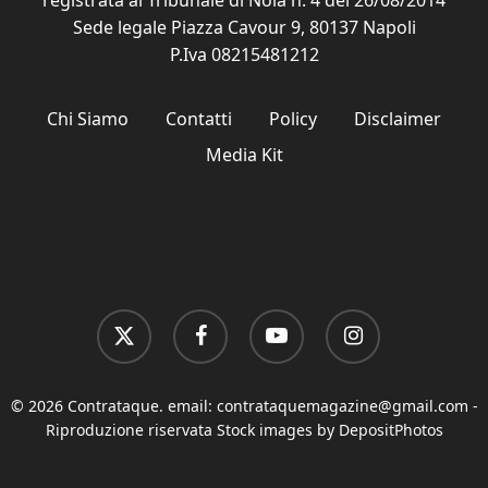
registrata al Tribunale di Nola n. 4 del 26/08/2014
Sede legale Piazza Cavour 9, 80137 Napoli
P.Iva 08215481212
Chi Siamo
Contatti
Policy
Disclaimer
Media Kit
x-
facebook
youtube
instagram
twitter
© 2026 Contrataque. email:
contrataquemagazine@gmail.com
-
Riproduzione riservata Stock images by DepositPhotos