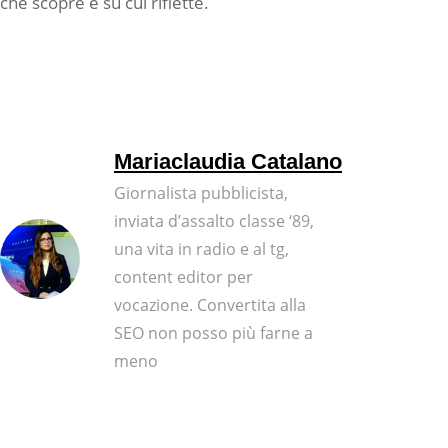
che scopre e su cui riflette.
Mariaclaudia Catalano
Giornalista pubblicista,
inviata d’assalto classe ‘89,
una vita in radio e al tg,
content editor per
vocazione. Convertita alla
SEO non posso più farne a
meno