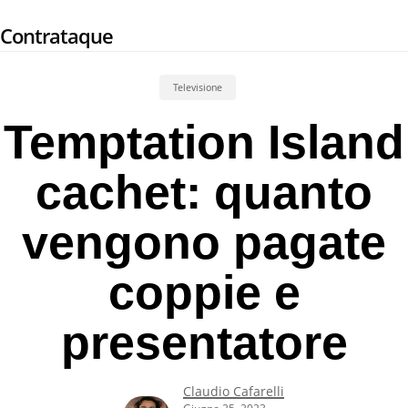
Skip
Contrataque
to
main
content
Televisione
Temptation Island
cachet: quanto
vengono pagate
coppie e
presentatore
Claudio Cafarelli
Giugno 25, 2023