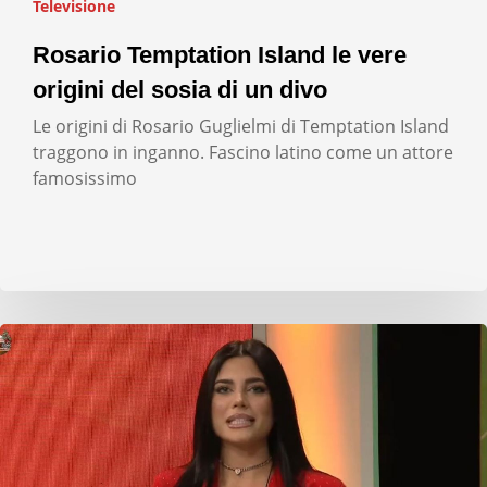
Televisione
Rosario Temptation Island le vere
origini del sosia di un divo
Le origini di Rosario Guglielmi di Temptation Island
traggono in inganno. Fascino latino come un attore
famosissimo