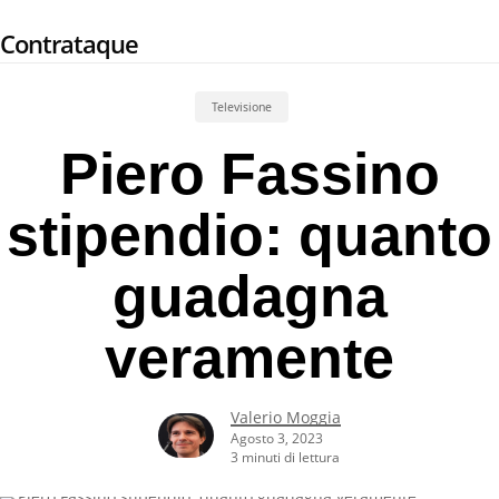
Skip
Contrataque
to
main
content
Televisione
Piero Fassino
stipendio: quanto
guadagna
veramente
Valerio Moggia
Agosto 3, 2023
3 minuti di lettura