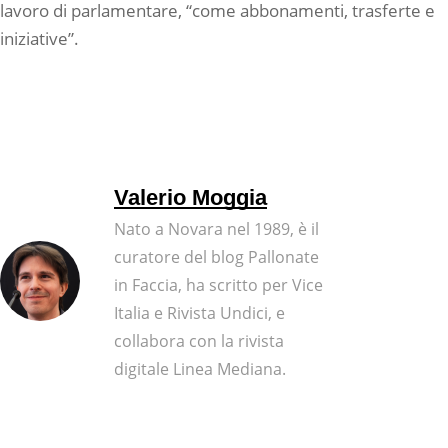
lavoro di parlamentare, “come abbonamenti, trasferte e
iniziative”.
Valerio Moggia
Nato a Novara nel 1989, è il
curatore del blog Pallonate
in Faccia, ha scritto per Vice
Italia e Rivista Undici, e
collabora con la rivista
digitale Linea Mediana.