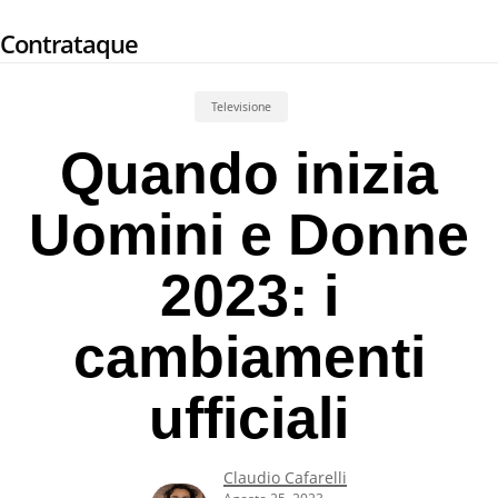
Skip
Contrataque
to
main
content
Televisione
Quando inizia
Uomini e Donne
2023: i
cambiamenti
ufficiali
Claudio Cafarelli
Agosto 25, 2023