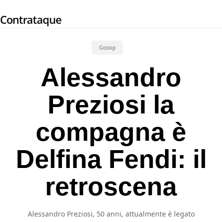
Skip
Contrataque
to
main
content
Gossip
Alessandro
Preziosi la
compagna è
Delfina Fendi: il
retroscena
Alessandro Preziosi, 50 anni, attualmente è legato