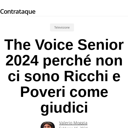
Skip
Contrataque
to
main
content
Televisione
The Voice Senior
2024 perché non
ci sono Ricchi e
Poveri come
giudici
Valerio Moggia
Febbraio 16, 2024