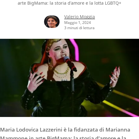
arte BigMama: la storia d'amore e la lotta LGBTQ+
Valerio Moggia
Maggio 1, 2024
3 minuti di lettura
Maria Lodovica Lazzerini è la fidanzata di Marianna
Mammone in arte BigMama: la storia d’amore e la