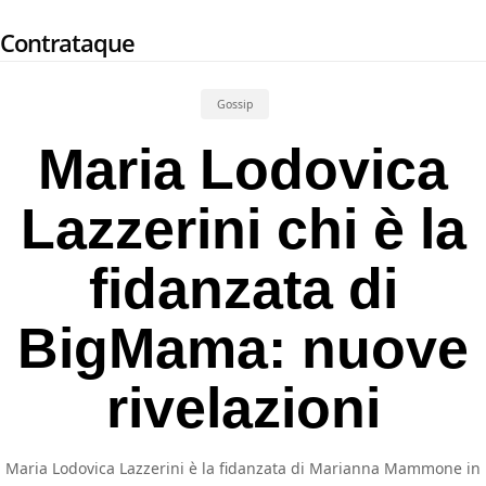
Skip
Contrataque
to
main
content
Gossip
Maria Lodovica
Lazzerini chi è la
fidanzata di
BigMama: nuove
rivelazioni
Maria Lodovica Lazzerini è la fidanzata di Marianna Mammone in