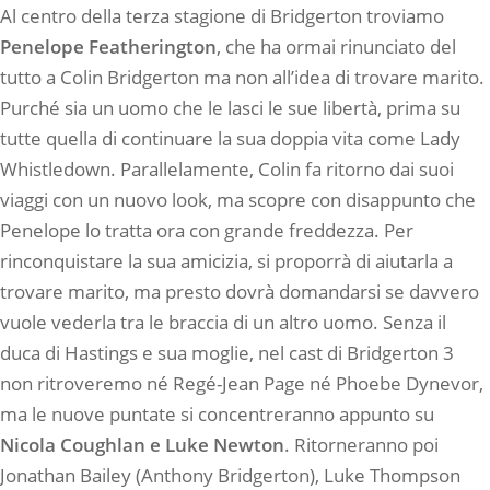
Al centro della terza stagione di Bridgerton troviamo
Penelope Featherington
, che ha ormai rinunciato del
tutto a Colin Bridgerton ma non all’idea di trovare marito.
Purché sia un uomo che le lasci le sue libertà, prima su
tutte quella di continuare la sua doppia vita come Lady
Whistledown. Parallelamente, Colin fa ritorno dai suoi
viaggi con un nuovo look, ma scopre con disappunto che
Penelope lo tratta ora con grande freddezza. Per
rinconquistare la sua amicizia, si proporrà di aiutarla a
trovare marito, ma presto dovrà domandarsi se davvero
vuole vederla tra le braccia di un altro uomo. Senza il
duca di Hastings e sua moglie, nel cast di Bridgerton 3
non ritroveremo né Regé-Jean Page né Phoebe Dynevor,
ma le nuove puntate si concentreranno appunto su
Nicola Coughlan e Luke Newton
. Ritorneranno poi
Jonathan Bailey (Anthony Bridgerton), Luke Thompson