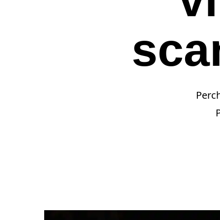
sca
Perch
P
Premi invio per cercare o ESC per uscir