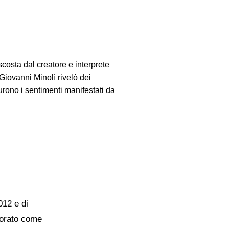
scosta dal creatore e interprete
 Giovanni Minolì rivelò dei
urono i sentimenti manifestati da
012 e di
vorato come