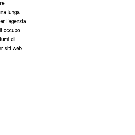
are
una lunga
per l'agenzia
Mi occupo
lumi di
er siti web