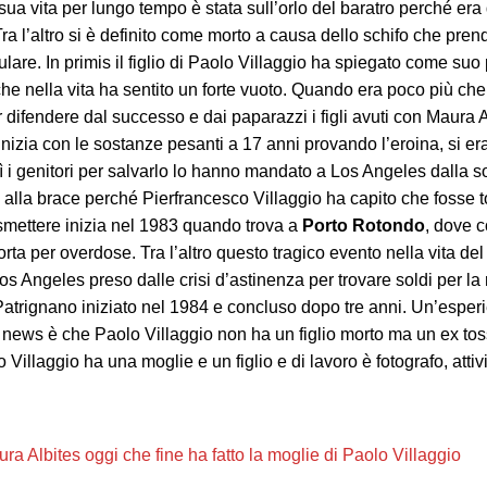
 sua vita per lungo tempo è stata sull’orlo del baratro perché er
ra l’altro si è definito come morto a causa dello schifo che pren
ulare. In primis il figlio di Paolo Villaggio ha spiegato come su
 nella vita ha sentito un forte vuoto. Quando era poco più che 
difendere dal successo e dai paparazzi i figli avuti con Maura Alb
 Inizia con le sostanze pesanti a 17 anni provando l’eroina, si er
ì i genitori per salvarlo lo hanno mandato a Los Angeles dalla s
alla brace perché Pierfrancesco Villaggio ha capito che fosse t
i smettere inizia nel 1983 quando trova a
Porto Rotondo
, dove c
ta per overdose. Tra l’altro questo tragico evento nella vita del fi
a Los Angeles preso dalle crisi d’astinenza per trovare soldi per 
atrignano iniziato nel 1984 e concluso dopo tre anni. Un’esper
ke news è che Paolo Villaggio non ha un figlio morto ma un ex t
 Villaggio ha una moglie e un figlio e di lavoro è fotografo, attivi
ra Albites oggi che fine ha fatto la moglie di Paolo Villaggio