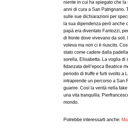
niente in cui ha spiegato che la
anni di cura a San Patrignano. T
sulle sue dichiarazioni per spec
la sua dipendenza però anche che
papà era diventato Fantozzi, per 
di fronte dove vivevano da soli.
voleva ma non ci è riuscito. Cos
stato come cadere dalla padella 
sorella, Elisabetta. La voglia d
fidanzata dell’epoca Beatrice mor
periodo di truffe e furti svolto 
intraprende un percorso a San P
guarire. Così la verità nella fa
una vita tranquilla. Pierfrancesco
mondo.
Potrebbe interessarti anche:
Mau