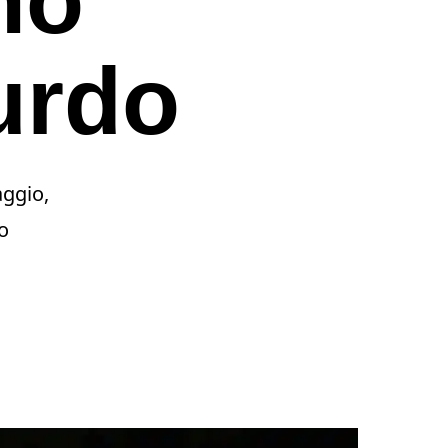
urdo
aggio,
ro