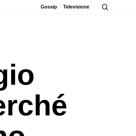
cerca
Gossip
Televisione
gio
erché
no