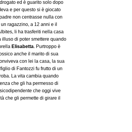
a drogato ed è guarito solo dopo
deva e per questo si è giocato
o padre non centrasse nulla con
un ragazzino, a 12 anni e il
ites, li ha trasferiti nella casa
a illuso di poter smettere quando
orella
Elisabetta
. Purtroppo è
ossico anche il marito di sua
onviveva con lei la casa, la sua
glio di Fantozzi fu frutto di un
la roba. La vita cambia quando
ienza che gli ha permesso di
ossicodipendente che oggi vive
tà che gli permette di girare il