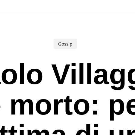
Gossip
olo Villag
io morto: p
ittima di u