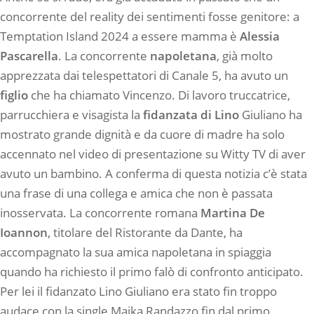
concorrente del reality dei sentimenti fosse genitore: a
Temptation Island 2024 a essere mamma è
Alessia
Pascarella
. La concorrente
napoletana
, già molto
apprezzata dai telespettatori di Canale 5, ha avuto un
figlio
che ha chiamato Vincenzo. Di lavoro truccatrice,
parrucchiera e visagista la
fidanzata di Lino
Giuliano ha
mostrato grande dignità e da cuore di madre ha solo
accennato nel video di presentazione su Witty TV di aver
avuto un bambino. A conferma di questa notizia c’è stata
una frase di una collega e amica che non è passata
inosservata. La concorrente romana
Martina De
Ioannon
, titolare del Ristorante da Dante, ha
accompagnato la sua amica napoletana in spiaggia
quando ha richiesto il primo falò di confronto anticipato.
Per lei il fidanzato Lino Giuliano era stato fin troppo
audace con la single Maika Randazzo fin dal primo