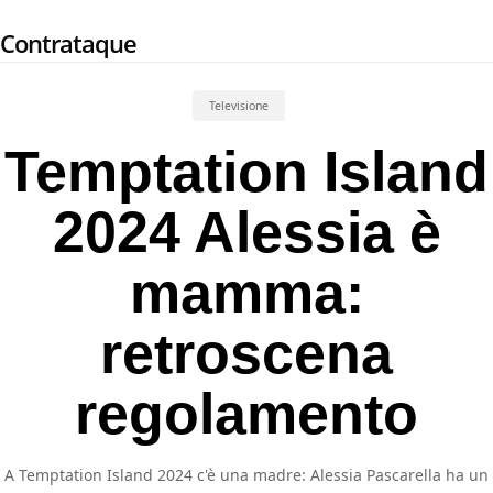
Skip
Contrataque
to
main
content
Televisione
Temptation Island
2024 Alessia è
mamma:
retroscena
regolamento
A Temptation Island 2024 c'è una madre: Alessia Pascarella ha un