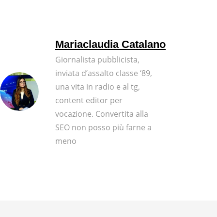
Mariaclaudia Catalano
Giornalista pubblicista,
inviata d’assalto classe ‘89,
una vita in radio e al tg,
content editor per
vocazione. Convertita alla
SEO non posso più farne a
meno