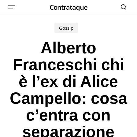
Menu
Skip
Contrataque
cer
to
main
Gossip
content
Alberto
Franceschi chi
è l’ex di Alice
Campello: cosa
c’entra con
separazione