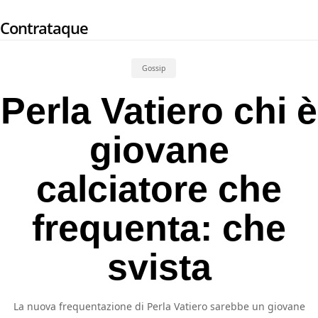
Skip
Contrataque
to
main
content
Gossip
Perla Vatiero chi è
giovane
calciatore che
frequenta: che
svista
La nuova frequentazione di Perla Vatiero sarebbe un giovane