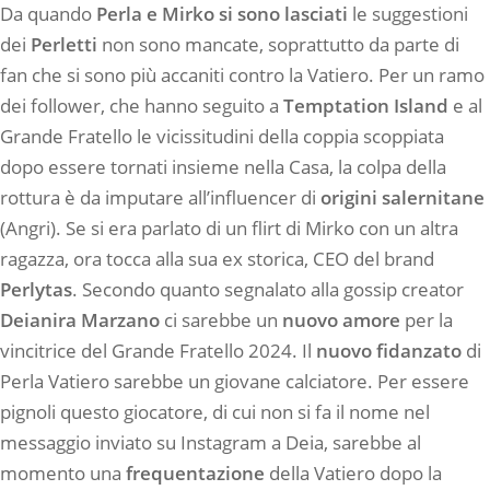
Da quando
Perla e Mirko si sono lasciati
le suggestioni
dei
Perletti
non sono mancate, soprattutto da parte di
fan che si sono più accaniti contro la Vatiero. Per un ramo
dei follower, che hanno seguito a
Temptation Island
e al
Grande Fratello le vicissitudini della coppia scoppiata
dopo essere tornati insieme nella Casa, la colpa della
rottura è da imputare all’influencer di
origini salernitane
(Angri). Se si era parlato di un flirt di Mirko con un altra
ragazza, ora tocca alla sua ex storica, CEO del brand
Perlytas
. Secondo quanto segnalato alla gossip creator
Deianira Marzano
ci sarebbe un
nuovo amore
per la
vincitrice del Grande Fratello 2024. Il
nuovo fidanzato
di
Perla Vatiero sarebbe un giovane calciatore. Per essere
pignoli questo giocatore, di cui non si fa il nome nel
messaggio inviato su Instagram a Deia, sarebbe al
momento una
frequentazione
della Vatiero dopo la